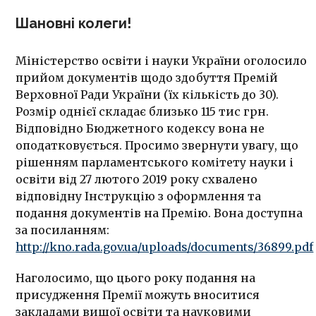
дисциплін ОС Бакалавр
Шановні колеги!
Індивідуальна освітня
траєкторія
Навчальний процес
Міністерство освіти і науки України оголосило
прийом документів щодо здобуття Премій
Студентська наука
Верховної Ради України (їх кількість до 30).
Навчально-методичне
забезпечення освітньої
Розмір однієї складає близько 115 тис грн.
програми
Відповідно Бюджетного кодексу вона не
Моніторинг якості
оподатковується. Просимо звернути увагу, що
реалізації освітніх
програм
рішенням парламентського комітету науки і
освіти від 27 лютого 2019 року схвалено
Кваліфікаційний екзамен
відповідну Інструкцію з оформлення та
Кваліфікаційна робота
подання документів на Премію. Вона доступна
Можливості
за посиланням:
працевлаштування
http://kno.rada.gov.ua/uploads/documents/36899.pdf
Контакти
Наголосимо, що цього року подання на
присудження Премії можуть вноситися
закладами вищої освіти та науковими