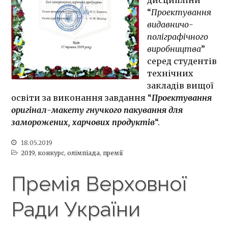
дисципліни
професійної програми
“
Проектування
Наші випускники
видавничо-
поліграфічного
Здобутки студентів
кафедри
виробництва
”
Історія кафедри
серед студентів
технічних
Абітурієнту
закладів вищої
освіти за виконання завдання “
Проектування
Умови вступу 2025
оригінал-макету гнучкого пакування для
Вступ на 1 скорочений
заморожених, харчових продуктів
“.
Вступ до магістратури
Вартість навчання у
18.05.2019
поточному році
2019
,
конкурс
,
олімпіада
,
премії
Реклама спеціальності
Премія Верховної
Студенту
Ради України
Освітні програми та
плани
Перелік навчальних