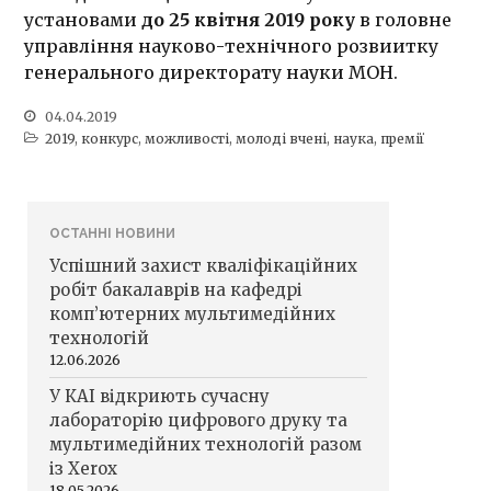
установами
до 25 квітня 2019 року
в головне
управління науково-технічного розвиитку
генерального директорату науки МОН.
04.04.2019
2019
,
конкурс
,
можливості
,
молоді вчені
,
наука
,
премії
ОСТАННІ НОВИНИ
Успішний захист кваліфікаційних
робіт бакалаврів на кафедрі
комп’ютерних мультимедійних
технологій
12.06.2026
У КАІ відкриють сучасну
лабораторію цифрового друку та
мультимедійних технологій разом
із Xerox
18.05.2026